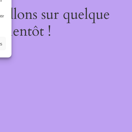
es
illons sur quelque
tir
bientôt !
es