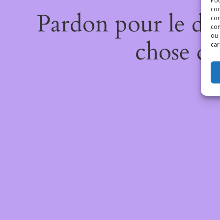
Pou
coo
Pardon pour le dé
con
com
ou 
chose de
car