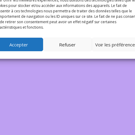
r offrir les meilleures expériences, nous utilisons des technologies telles que l
kies pour stocker et/ou accéder aux informations des appareils. Le fait de
rangement ! Nous trava
sentir à ces technologies nous permettra de traiter des données telles que le
portement de navigation ou les ID uniques sur ce site. Le fait de ne pas consen
de retirer son consentement peut avoir un effet négatif sur certaines
 fantastique – revenez 
actéristiques et fonctions.
Accepter
Refuser
Voir les préférenc